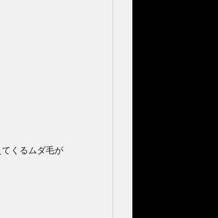
。
えてくるムダ毛が
。