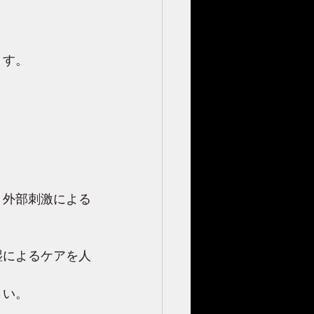
ます。
り外部刺激による
湿によるケアを人
さい。