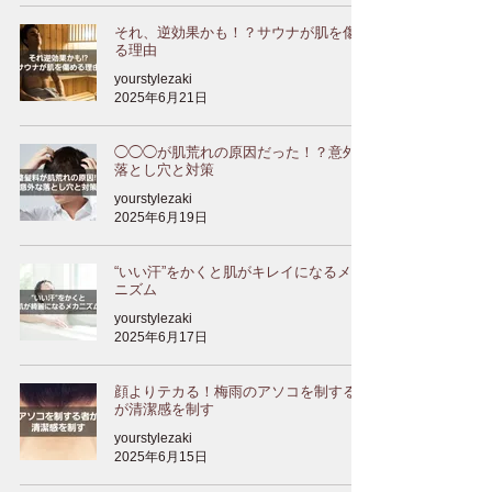
それ、逆効果かも！？サウナが肌を傷め
る理由
yourstylezaki
2025年6月21日
◯◯◯が肌荒れの原因だった！？意外な
落とし穴と対策
yourstylezaki
2025年6月19日
“いい汗”をかくと肌がキレイになるメカ
ニズム
yourstylezaki
2025年6月17日
顔よりテカる！梅雨のアソコを制する者
が清潔感を制す
yourstylezaki
2025年6月15日