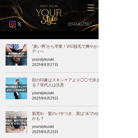
059-340-7587
“臭い男”から卒業！VIO脱毛で爽やかボ
ディへ
yourstylezaki
2025年6月27日
顔の印象はスキンケアより◯◯で決ま
る？現代人は注意
yourstylezaki
2025年6月25日
肌荒れ・髪のパサつき…実は“水”のせい
かも？
yourstylezaki
2025年6月23日