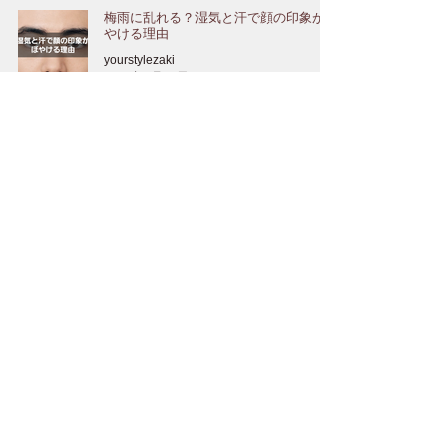
梅雨に乱れる？湿気と汗で顔の印象がぼ
やける理由
yourstylezaki
2025年6月13日
男のニオイがバレやすい季節。今こそ始
める体臭ケア！
yourstylezaki
2025年6月11日
実は乾燥！？梅雨時の“隠れインナード
ライ肌”に注意
yourstylezaki
2025年6月9日
1
/
31
トップに戻る