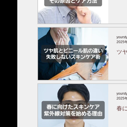
yourst
2025
ツ
yourst
2025
春