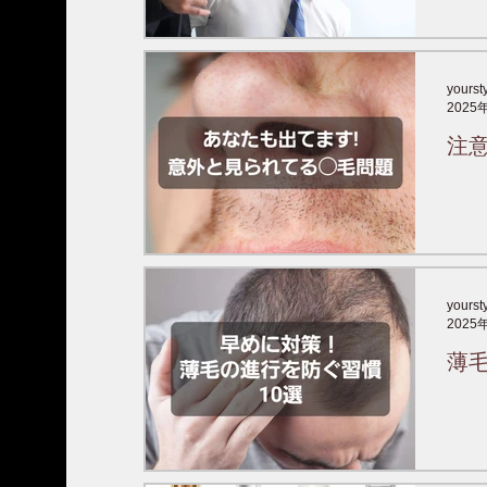
yourst
2025
注
yourst
2025
薄