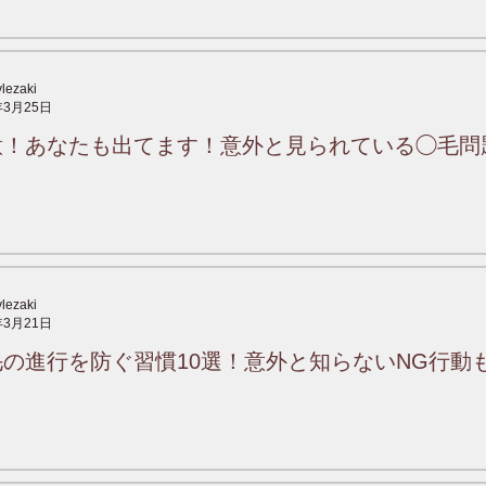
ylezaki
年3月25日
意！あなたも出てます！意外と見られている◯毛問
ylezaki
年3月21日
毛の進行を防ぐ習慣10選！意外と知らないNG行動