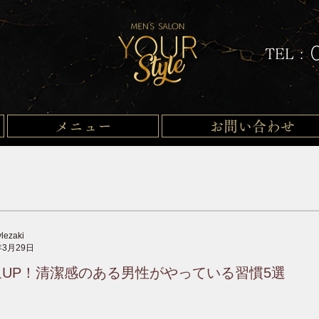
TEL :
メニュー
お問い合わせ
ylezaki
年3月29日
象UP！清潔感のある男性がやっている習慣5選