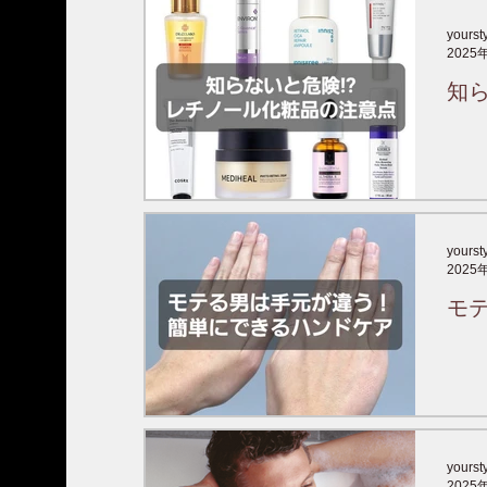
yourst
2025
知
yourst
2025
モ
yourst
2025