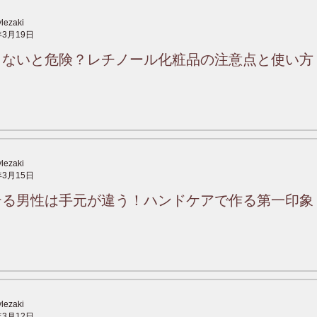
ylezaki
年3月19日
らないと危険？レチノール化粧品の注意点と使い方
ylezaki
年3月15日
テる男性は手元が違う！ハンドケアで作る第一印象
ylezaki
年3月12日