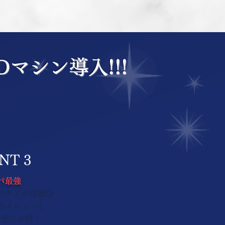
マシン導入!!!
NT 3
パ最強
のケアが​可能◎
他のメニューと
で更にお得！