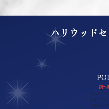
ハリウッドセ
POI
副作
LEDライ
まない光な
敏感肌の方