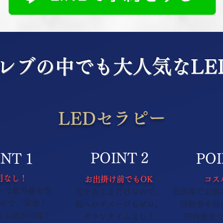
レブの中でも大人気なLED
LEDセラピー
POINT 2
NT 1
POI
用なし！
お出掛け前でもOK
コス
トは紫外線を含
光をあてるだけなので、
低価格でお肌
ので、安全！
肌へのダメージもゼロ。
​回数券や
も使用可能！
​ダウンタイムなし！
同時施術