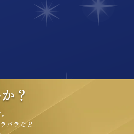
​
んか？
す。
ラバラなど