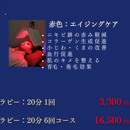
赤色：エイジングケア
ニキビ跡の赤み軽減
コラーゲン生成促進
小じわ・くまの改善
血行促進
肌のキメを整える
​育毛・発毛効果
3,300
ラピー：20分 1回
円
16,500
セラピー：
20分 6回コース
円