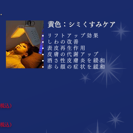
黄色：シミくすみケア
リフトアップ効果
しわの改善
表皮再生作用
皮膚の代謝アップ
酒さ性皮膚炎を緩和
赤ら顔の症状を緩和
(税込）
(税込）