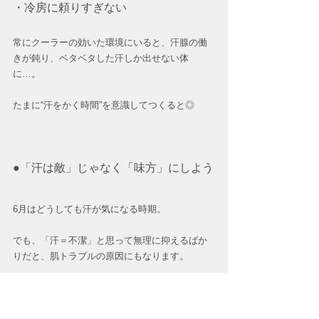
・冷房に頼りすぎない
常にクーラーの効いた環境にいると、汗腺の働
きが鈍り、ベタベタした汗しか出せない体
に…。
たまに“汗をかく時間”を意識してつくると◎
●「汗は敵」じゃなく「味方」にしよう
6月はどうしても汗が気になる時期。
でも、「汗＝不潔」と思って無理に抑えるばか
りだと、肌トラブルの原因にもなります。
サラサラした“いい汗”は、肌を整え、美容にも健
康にも効果的な自然のケア法。  