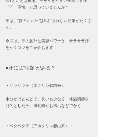
6月といえば梅雨。汗をかきやすい季節ですが、
「汗＝不快」と思っていませんか？
実は、“質のいい汗”は肌にうれしい効果がたくさ
ん。
今回は、汗の意外な美容パワーと、サラサラ汗
をかくコツをご紹介します！
●汗には“種類”がある？
・サラサラ汗（エクリン腺由来）：
水分がほとんどで、臭いも少なく、体温調節を
目的とした汗。運動時やお風呂などでかく。
・ベタベタ汗（アポクリン腺由来）：