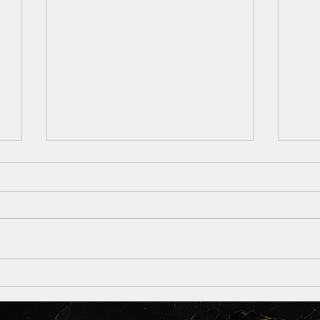
顔の印象はスキンケアより
肌
◯◯で決まる？現代人は注意
は“