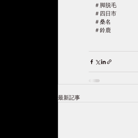
　＃脚脱毛　
　＃四日市
　＃桑名
　＃鈴鹿
最新記事