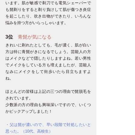
います。肌が敏感で剃刀でも電気シェーバーで
も髭剃りをすると剃り負けして肌が傷つき炎症
を起こしたり、吹き出物ができたり、いろんな
悩みを持つ方がいらっしゃいます。
3位
青髭が気になる
きれいに剃れたとしても、毛が濃く、肌が白い
方は特に青髭がきになるでしょう。芸能人の方
はメイクなどで隠したりしますよね。若い男性
でメイクをしている方も増えましたが、芸能人
なみにメイクをして街歩いたら目立ちますよ
ね。
ほとんどの皆様は上記の三つの理由で髭脱毛を
されています。
少数派の方の理由も興味深いですので、いくつ
かピックアップしました！
・父は髭が濃いので、早い段階で対処したいと
思った。（10代、高校生）