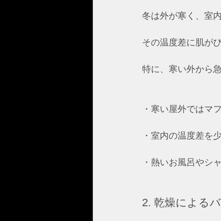
冬は外が寒く、室
その温度差に肌が
特に、寒い外から
・寒い屋外ではマフ
・室内の温度差を少
・熱いお風呂やシャ
2. 乾燥による