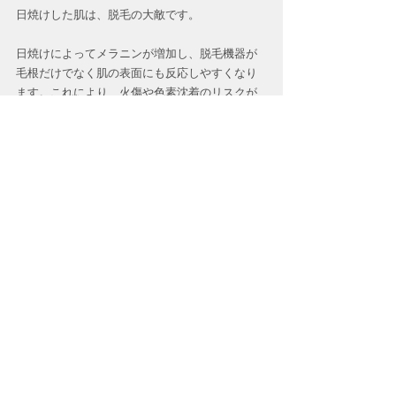
日焼けした肌は、脱毛の大敵です。
日焼けによってメラニンが増加し、脱毛機器が
毛根だけでなく肌の表面にも反応しやすくなり
ます。これにより、火傷や色素沈着のリスクが
高まるため、日焼けがひどいと施術の出力を下
げる必要があり、結果として効果が薄れてしま
うことがあります。
早く結果を出したい方は、保湿と日焼けケアを
徹底しましょう！
すべて表示
最新記事