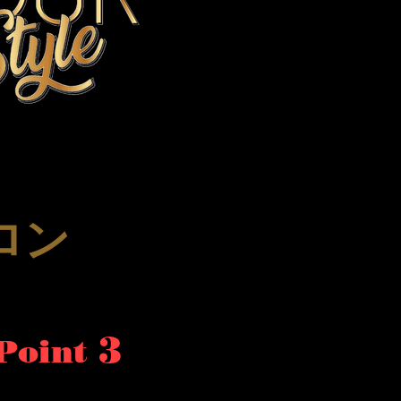
ロン
3
​Point