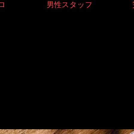
​
男性スタッフ
２種類の施術方法
​IPL＋SHR
YOUR Styleでは、毛根をターゲットにしたIPL脱毛と毛包をター
SHR脱毛の２種類の施術方法を導入しておりますのでお客様の毛質
スタイルにあった脱毛方法を選べます。
★鎮静と消毒で安心
脱毛後はアフターケアジェルで保湿・鎮静し、お肌に優しい除