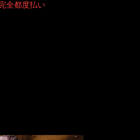
​完全都度払い​
ゲットにした
、お肌やライフ
★
菌水で消毒をいたします。