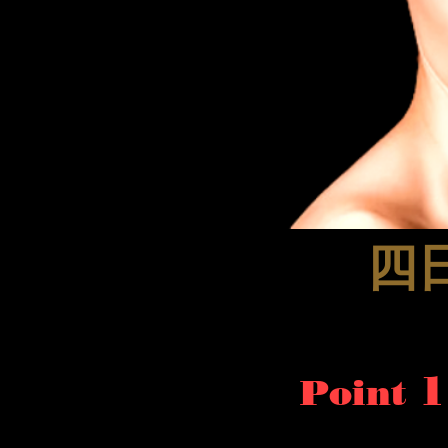
四
1
​Point