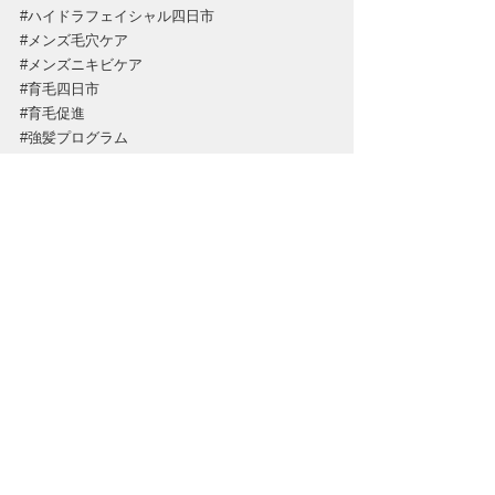
#ハイドラフェイシャル四日市
#メンズ毛穴ケア
#メンズニキビケア
#育毛四日市
#育毛促進
#強髪プログラム
#強髪プログラム四日市
すべて表示
最新記事