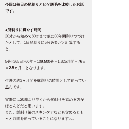
今回は毎日の髭剃りとヒゲ脱毛を比較したお話
です。
●髭剃りに費やす時間
20才から始めて80才まで仮に60年間剃りつづけ
たとして、1日髭剃りに5分必要だと計算する
と、
5分×365日×60年＝109,500分＝1,825時間＝76日
＝
2.5ヵ月　
となります。
生涯の約3ヶ月間を髭剃りの時間として使ってい
る
んです。
実際には20歳より早くから髭剃りを始める方が
ほとんどだと思います。
また、髭剃り後のスキンケアなども含めるとも
っと時間を使っていることになりますね。