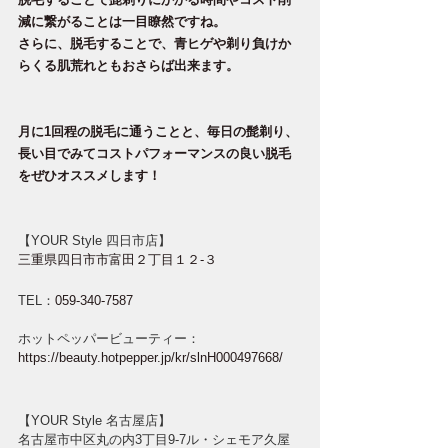
減に繋がることは一目瞭然ですね。
さらに、脱毛することで、青ヒゲや剃り負けか
らくる肌荒れともおさらば出来ます。
月に1回程の脱毛に通うことと、毎日の髭剃り、
長い目でみてコストパフォーマンスの良い脱毛
をぜひオススメします！
【YOUR Style 四日市店】
三重県四日市市富田２丁目１２-３ 
TEL：
059-340-7587
ホットペッパービューティー：
https://beauty.hotpepper.jp/kr/slnH000497668/ 
【YOUR Style 名古屋店】
名古屋市中区丸の内3丁目9-7ル・シェモア久屋