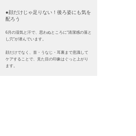
●顔だけじゃ足りない！後ろ姿にも気を
配ろう
6月の湿気と汗で、思わぬところに“清潔感の落と
し穴”が潜んでいます。
顔だけでなく、首・うなじ・耳裏まで意識して
ケアすることで、見た目の印象はぐっと上がり
ます。
今年の梅雨は、後ろ姿から清潔感を見直してみ
ませんか？
【YOUR Style 四日市店】 
三重県四日市市富田2丁目12-3 