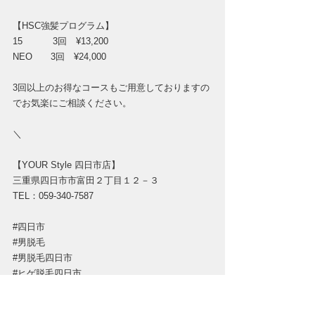
【HSC強髪プログラム】
15　　　 3回　¥13,200
NEO　　3回　¥24,000
3回以上のお得なコースもご用意しておりますの
でお気楽にご相談ください。
＼
【YOUR Style 四日市店】
三重県四日市市富田２丁目１２－３
TEL：059-340-7587
#四日市
#男脱毛
#男脱毛四日市
#ヒゲ脱毛四日市
#メンズ脱毛サロン
#強髪プログラム