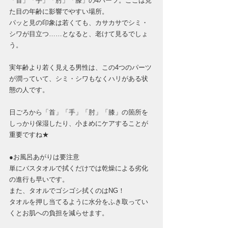
「首」「手」「肘」「膝」の4パーツ。ここは見
た目の年齢に影響でやすい場所。
パッと見の印象は若くても、カサカサでシミ・
シワが目立つ……となると、老けて見るでしょ
う。
実年齢より若く見える男性は、この4つのパーツ
が潤っていて、シミ・シワもなくハリがある状
態の人です。
日ごろから「首」「手」「肘」「膝」の箇所を
しっかり保湿したり、小まめにケアすることが
重要ですね★
●お風呂あがりは要注意
単にバスタオルで拭くだけでは乾燥による劣化
の進行も早いです。
また、タオルでゴシゴシ拭くのはNG！
タオルを押し当てるように水分をふき取ってい
くとお肌への負担を減らせます。