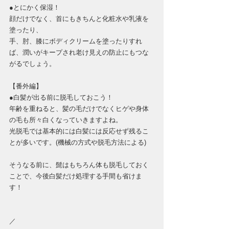
●とにかく保湿！
顔だけでなく、首にもきちんと化粧水や乳液を
塗ったり、
手、肘、膝にボディクリームを塗ったりすれ
ば、潤いがキープされ老け見えの防止にもつな
がるでしょう。
【番外編】
●白髪が出る前に脱毛しておこう！
年齢を重ねると、髪の毛だけでなくヒゲや身体
の毛も所々白くなっていきますよね。
光脱毛では基本的には白髪には反応せず残るこ
とが多いです。(機械の方式や脱毛方法による)
そうなる前に、髭はもちろん体も脱毛しておく
ことで、今後白髪だけ処理する手間も省けま
す！
／