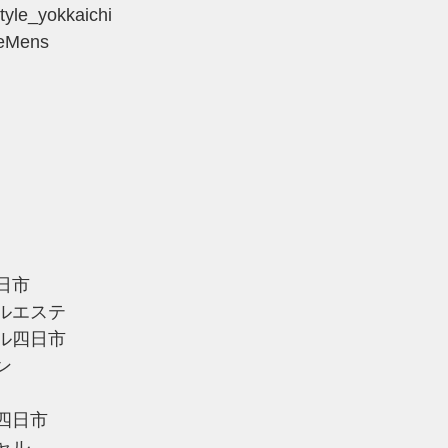
yle_yokkaichi
leMens
日市
ルエステ
ル四日市
ン
四日市
ャル