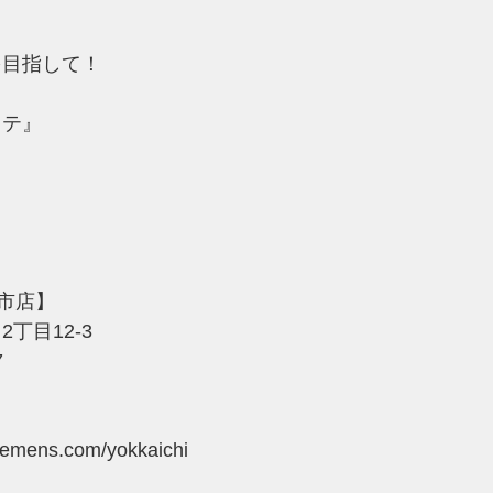
を目指して！
ステ』
四日市店】
丁目12-3
7
：
ylemens.com/yokkaichi