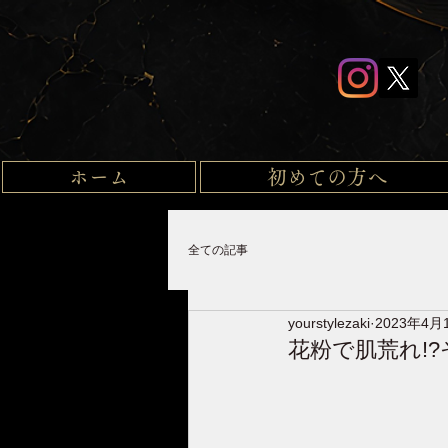
ホーム
初めての方へ
全ての記事
yourstylezaki
2023年4月
花粉で肌荒れ!