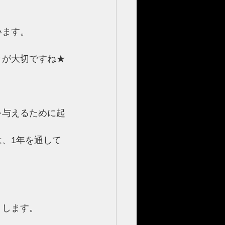
います。
とが大切ですね★
を与えるために起
、1年を通して
くします。