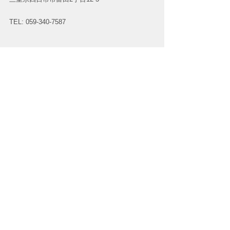
TEL: 059-340-7587
#四日市
#三重
#THR脱毛
#男脱毛四日市
#ヒゲ脱毛四日市
#髭脱毛四日市
#メンズVIO脱毛
#メンズ全身脱毛四日市