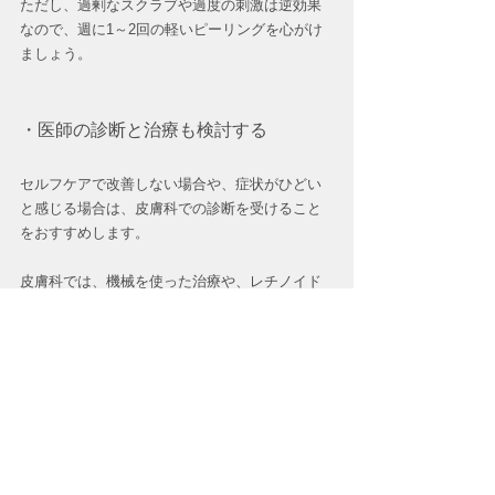
ただし、過剰なスクラブや過度の刺激は逆効果
なので、週に1～2回の軽いピーリングを心がけ
ましょう。
・医師の診断と治療も検討する
セルフケアで改善しない場合や、症状がひどい
と感じる場合は、皮膚科での診断を受けること
をおすすめします。
皮膚科では、機械を使った治療や、レチノイド
（ビタミンA誘導体）を使った治療、また保湿剤
を処方してもらえることもあるので相談しまし
ょう！
気になるからと強く擦ったりせず、優しく洗う
ことと、とにかく保湿を徹底することで症状を