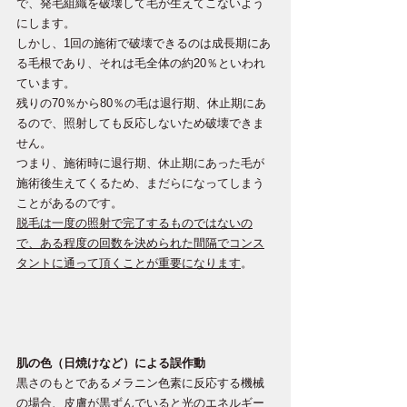
で、発毛組織を破壊して毛が生えてこないよう
にします。
しかし、1回の施術で破壊できるのは成長期にあ
る毛根であり、それは毛全体の約20％といわれ
ています。 
残りの70％から80％の毛は退行期、休止期にあ
るので、照射しても反応しないため破壊できま
せん。 
つまり、施術時に退行期、休止期にあった毛が
施術後生えてくるため、まだらになってしまう
ことがあるのです。
脱毛は一度の照射で完了するものではないの
で、ある程度の回数を決められた間隔でコンス
タントに通って頂くことが重要になります
。
肌の色（日焼けなど）による誤作動
黒さのもとであるメラニン色素に反応する機械
の場合、皮膚が黒ずんでいると光のエネルギー