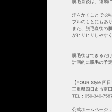
脱毛直後は、運動
汗をかくことで脱
ブルのもとにもあ
また、脱毛直後の
がヒリヒリしやす
脱毛後はできるだ
計画的に脱毛の予定
【YOUR Style 
三重県四日市市富田2
TEL：059-340-758
公式ホームページ