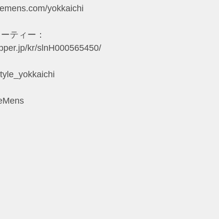
ylemens.com/yokkaichi
ューティー：
epper.jp/kr/slnH000565450/
yle_yokkaichi
leMens