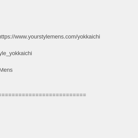
https://www.yourstylemens.com/yokkaichi
yle_yokkaichi
eMens
==========================