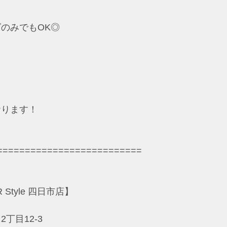
のみでもOK◎
おります！
==========================
Style 四日市店】
丁目12-3