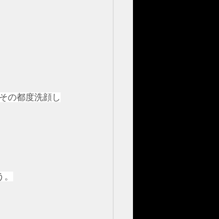
もその都度洗顔し
う。