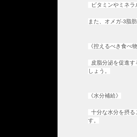
  ビタミンやミネ
また、オメガ-3脂
《控えるべき食べ
  皮脂分泌を促進
しょう。
《水分補給》
  十分な水分を摂
す。