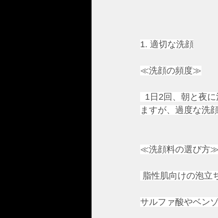
1. 適切な洗顔
≪洗顔の頻度≫
  1日2回、朝と
ますが、過度な洗
≪洗顔料の選び方
 脂性肌向けの泡立
サルファ酸やベン