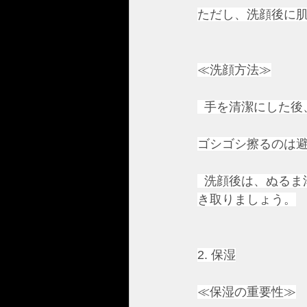
ただし、洗顔後に肌
≪洗顔方法≫
  手を清潔にした
ゴシゴシ擦るのは
  洗顔後は、ぬる
き取りましょう。
2. 保湿
≪保湿の重要性≫