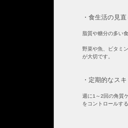
・食生活の見直
脂質や糖分の多い
野菜や魚、ビタミ
が大切です。
・定期的なスキ
週に1～2回の角質
をコントロールす