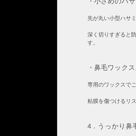
・小さめのハサ
先が丸い小型ハサ
深く切りすぎると
す。  
・鼻毛ワックス
専用のワックスで
粘膜を傷つけるリ
4．うっかり鼻