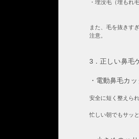
・埋没毛（埋もれ毛
また、毛を抜きす
注意。   
3．正しい鼻毛
・電動鼻毛カッ
安全に短く整えら
忙しい朝でもサッと