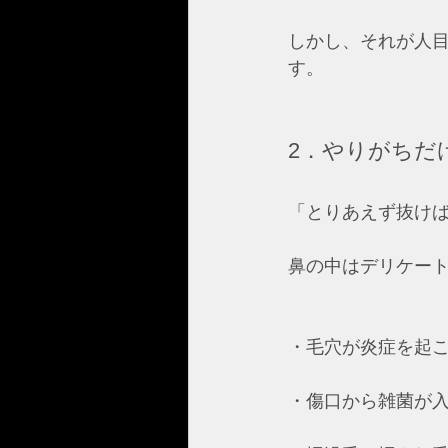
しかし、それが人
す。  
2．やりがちだ
「とりあえず抜け
鼻の中はデリケート
・毛穴が炎症を起こ
・傷口から雑菌が入