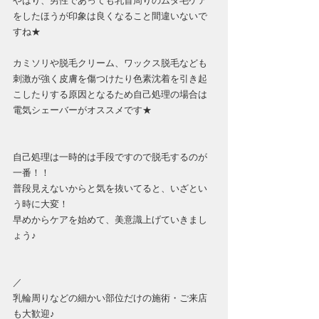
やはり、男性であっても乳首周りのムダ毛ケア
をしたほうが印象は良くなること間違いないで
すね★
カミソリや脱毛クリーム、ワックス脱毛なども
刺激が強く皮膚を傷つけたり色素沈着を引き起
こしたりする原因となるため自己処理の場合は
電気シェーバーがオススメです★
自己処理は一時的は手段ですので脱毛するのが
一番！！
普段見えないからと気を抜いてると、いざとい
う時に大変！
早めからケアを始めて、美意識上げていきまし
ょう♪
／
乳輪周りなどの細かい部位だけの施術・ご来店
も大歓迎♪