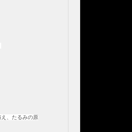
。
与え、たるみの原