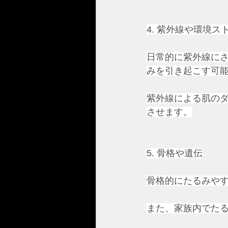
4. 紫外線や環境ス
日常的に紫外線に
みを引き起こす可
紫外線による肌の
させます。
5. 骨格や遺伝
骨格的にたるみや
また、家族内でた