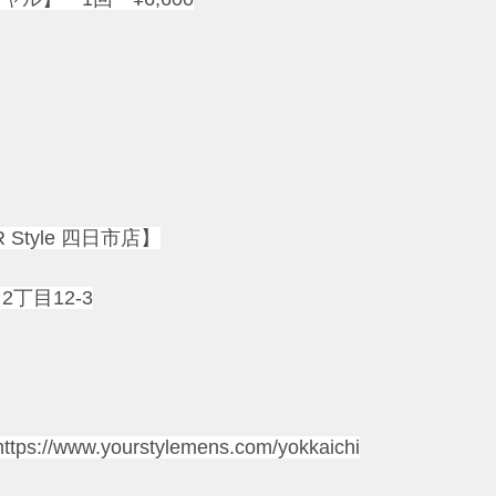
Style 四日市店】
丁目12-3
https://www.yourstylemens.com/yokkaichi