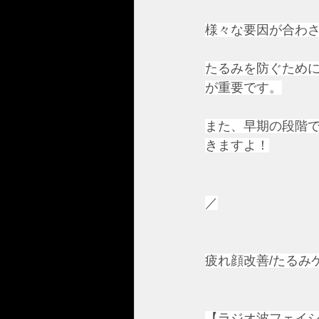
様々な要因が合わ
たるみを防ぐため
が重要です。
また、早期の段階
きますよ！
／
疲れ顔改善/たるみ
【ラジオ波フェイシャ