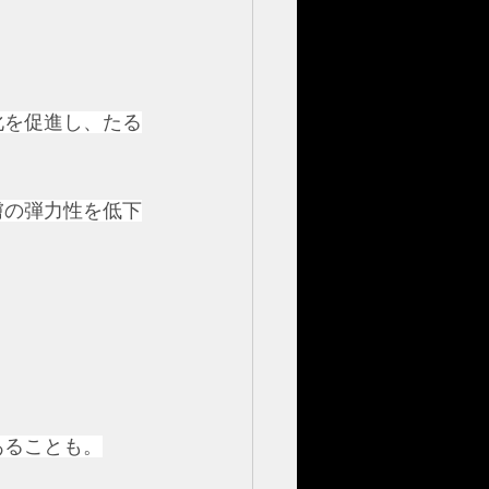
化を促進し、たる
膚の弾力性を低下
あることも。