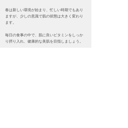
春は新しい環境が始まり、忙しい時期でもあり
ますが、少しの意識で肌の状態は大きく変わり
ます。
毎日の食事の中で、肌に良いビタミンをしっか
り摂り入れ、健康的な美肌を目指しましょう。
#四日市
#三重
#男脱毛四日市
#ヒゲ脱毛四日市
#ハイドラフェイシャル
#ハイドラフェイシャル四日市
#メンズニキビケア