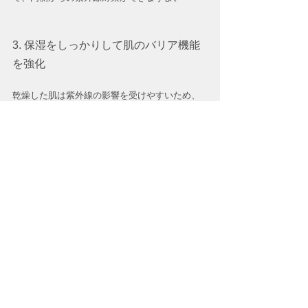
3. 保湿をしっかりして肌のバリア機能
を強化
乾燥した肌は紫外線の影響を受けやすいため、
化粧水＆乳液でしっかり保湿しましょう。
特に、セラミド配合のスキンケアアイテムを使
うと、バリア機能を高めるのに効果的です。
今のうちから日焼け止め・食事・保湿を意識し
て、春を迎える頃には健康的な肌をキープしま
しょう！