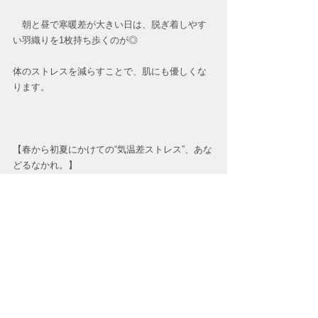
　朝と昼で寒暖差が大きい日は、脱ぎ着しやす
い羽織りを1枚持ち歩くのが◎
体のストレスを減らすことで、肌にも優しくな
ります。
【春から初夏にかけての“気温差ストレス”、あな
どるなかれ。】
肌荒れやテカリの原因が、気温差による自律神
経の乱れだった…なんてこともよくあります。
「最近、肌がゆらいでるかも」と感じたら、自
律神経ケアとスキンケアのWアプローチを意識
してみてください。