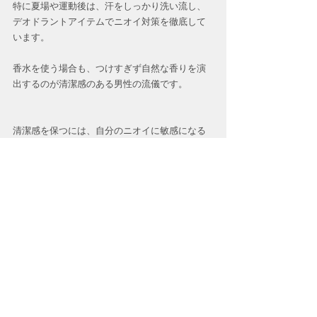
特に夏場や運動後は、汗をしっかり洗い流し、
デオドラントアイテムでニオイ対策を徹底して
います。
香水を使う場合も、つけすぎず自然な香りを演
出するのが清潔感のある男性の流儀です。
清潔感を保つには、自分のニオイに敏感になる
ことが大切。
どれも今日から実践できる簡単な習慣ばかりで
す。
清潔感を身につけることで、あなたの印象は大
きく変わるはず。ぜひ取り入れてみてくださ
い！