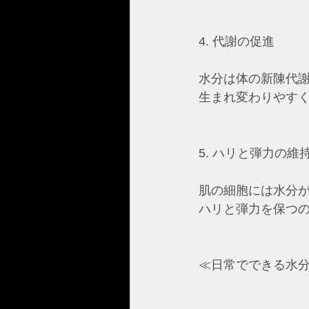
4. 代謝の促進
水分は体の新陳代
生まれ変わりやす
5. ハリと弾力の維
肌の細胞には水分
ハリと弾力を保つ
≪日常でできる水