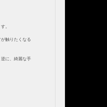
。  
方が触りたくなる
。逆に、綺麗な手