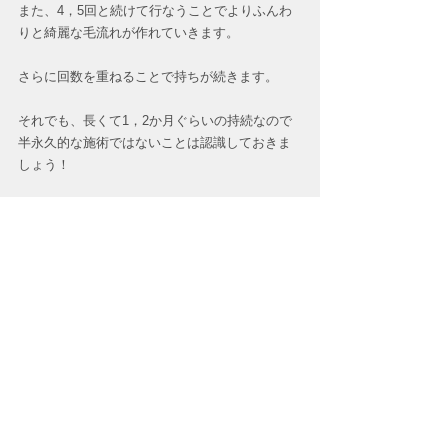
また、4，5回と続けて行なうことでよりふんわ
りと綺麗な毛流れが作れていきます。
さらに回数を重ねることで持ちが続きます。
それでも、長くて1，2か月ぐらいの持続なので
半永久的な施術ではないことは認識しておきま
しょう！
《 料金 》
ハリウッドブロウリフト
　・初回 5,900yen　カウンセリング込
その他詳しく知りたい方は、スタッフまでお尋
ね下さい！