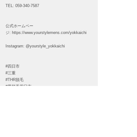
TEL: 059-340-7587
公式ホームペー
ジ: 
https://www.yourstylemens.com/yokkaichi
Instagram: @yourstyle_yokkaichi
#四日市
#三重
#THR脱毛
#男脱毛四日市
#ヒゲ脱毛四日市
#髭脱毛四日市
#メンズVIO脱毛
#メンズ全身脱毛四日市
#メンズフェイシャル四日市
#メンズエステサロン
#メンズ脱毛サロン