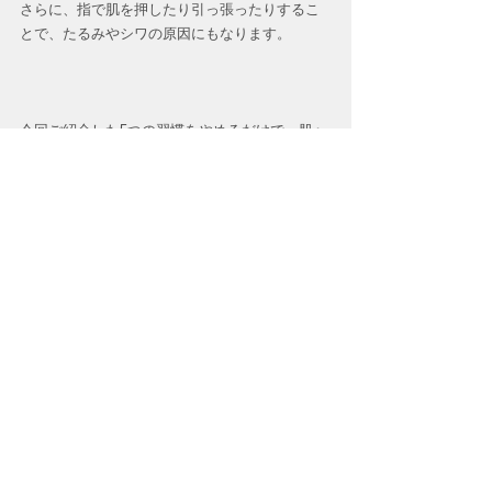
さらに、指で肌を押したり引っ張ったりするこ
とで、たるみやシワの原因にもなります。  
今回ご紹介した5つの習慣をやめるだけで、肌へ
の負担が大幅に軽減されます。
スキンケアは「足す」だけでなく、「引く」こ
とも大事！
毎日の習慣を少し見直して、健やかで美しい肌
を手に入れましょう！