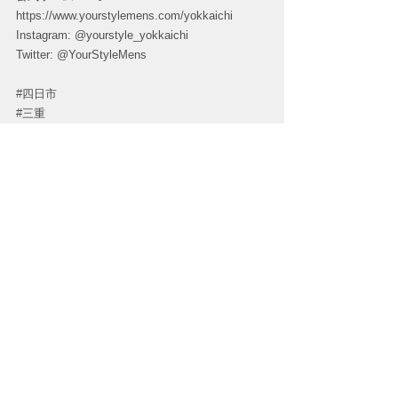
https://www.yourstylemens.com/yokkaichi
Instagram: @yourstyle_yokkaichi
Twitter: @YourStyleMens
#四日市
#三重
#THR脱毛
#男脱毛四日市
#ヒゲ脱毛四日市
#髭脱毛四日市
#メンズVIO脱毛
#メンズ全身脱毛四日市
#メンズフェイシャル四日市
#メンズ脱毛サロン
#メンズ脱毛サロン四日市